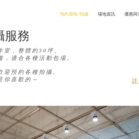
預約場地/拍攝
場地資訊
優惠與
攝服務
作室，整體約30坪。
備，適合各種活動包場。
歡迎預約各種拍攝。
是你喜歡的～
詳