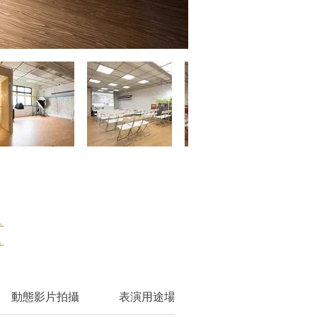
此
此
動態影片拍攝
表演用途場租