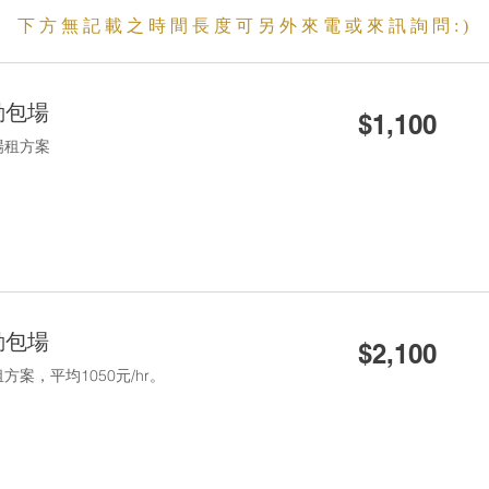
下方無記載之時間長度可另外來電或來訊詢問:)
1,100
動包場
$1,100
新
台
場租方案
幣
2,100
動包場
$2,100
新
台
案，平均1050元/hr。
幣