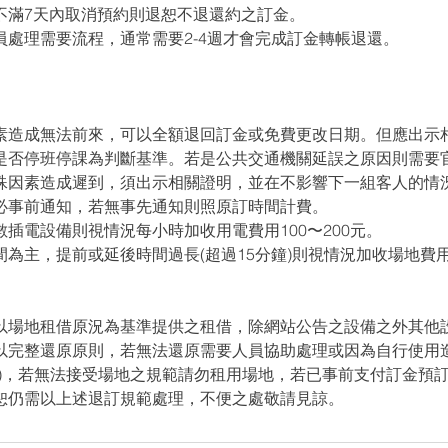
7天內取消預約則退恕不退還約之訂金。
理需要流程，通常需要2-4週才會完成訂金轉帳退還。
素造成無法前來，可以全額退回訂金或免費更改日期。但應出示
是否停班停課為判斷基準。若是公共交通機關延誤之原因則需要
殊因素造成遲到，須出示相關證明，並在不影響下一組客人的情
必事前通知，若無事先通知則照原訂時間計費。
插電設備則視情況每小時加收用電費用100〜200元。
為主，提前或延後時間過長(超過15分鐘)則視情況加收場地費
以場地租借原況為基準提供之租借，除網站公告之設備之外其他
以完整還原原則，若無法還原需要人員協助處理或因為自行使用
述)，若無法接受場地之規範請勿租用場地，若已事前支付訂金預
恕仍需以上述退訂規範處理，不便之處敬請見諒。