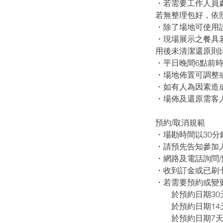
・若需要工作人員
若無整理包好，依
・除了場地可使用
・現場展示之餐具
用後未清潔還原則比
・平日晚間6點前
・場地佈置可調整
・如有人為因素造
・場佈及還原需客
預約/取消規範
・場勘時間以30
・請預先告知參加
・網路及電話詢問
・收到訂金或已刷
・若需要預約或變
於預約日期30天
於預約日期14天
於預約日期7天