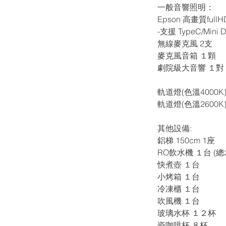
​一般音響照明：
Epson 高畫質ful
-支援 TypeC/Mini
無線麥克風 2支
麥克風音箱 １顆
劇院級大音響 １對
軌道燈(色溫4000K
​軌道燈(色溫2600K
​其他設備:
鋁梯 150cm 1座
RO飲水機 １台 (
快煮壺 １台
​小烤箱 １台
冷凍櫃 １台
吹風機 １台
玻璃水杯 １２杯
瓷咖啡杯 ８杯