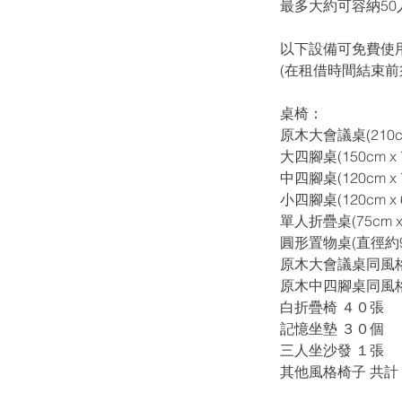
最多大約可容納50
以下設備可免費使
(在租借時間結束
桌椅：
原木大會議桌(210cm 
大四腳桌(150cm x 7
中四腳桌(120cm x 7
小四腳桌(120cm x 6
單人折疊桌(75cm x 
圓形置物桌(直徑約90
原木大會議桌同風
原木中四腳桌同風
白折疊椅 ４０張
記憶坐墊 ３０個
​三人坐沙發 １張
其他風格椅子 共計