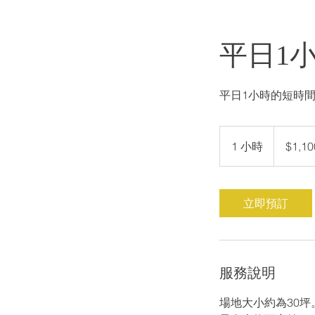
平日1
平日1小時的短時
1,100
新
1 小時
1
$1,10
台
幣
小
立即預訂
服務說明
場地大小約為30坪