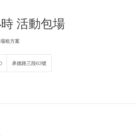
小時 活動包場
間場租方案
0
承德路三段63號
。