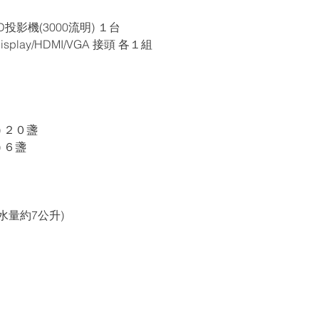
lHD投影機(3000流明) １台
 Display/HDMI/VGA 接頭 各１組
) ２０盞
) ６盞
總水量約7公升)