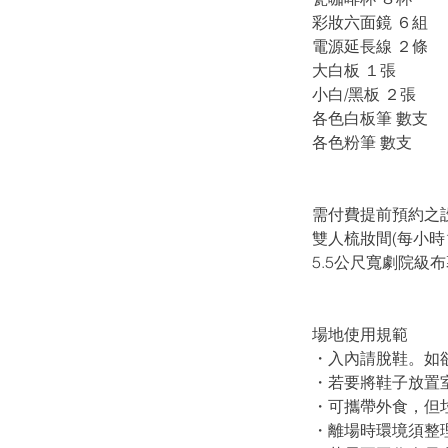
彩妝六面鏡 ６組
電源延長線 ２條
大白板 １張
​小白/黑板 ２張
各色白板筆 數支
​各色粉筆 數支
需付費提前預約之
雙人梳妝間(每小時1
5.5公尺寬劇院級
場地使用規範
・入內請脫鞋。如
・​若要將鞋子放
・可攜帶外食，但
・離場時環境須整