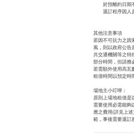
於預離約日期不滿
退訂程序因人員處
其他注意事項
若因不可抗力之因
風，則以政府公告
共交通機關等之特
部分時間，但請務
若需額外使用高瓦數
租借時間以預定時間
場地主小叮嚀：
原則上場地租借是
需要使用必需能夠
應之費用(詳見上
範，事後需要退訂