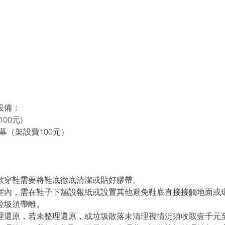
設備：
00元)
布幕（架設費100元）
欲穿鞋需要將鞋底徹底清潔或貼好膠帶。
置室內，需在鞋子下舖設報紙或設置其他避免鞋底直接接觸地面或
垃圾須帶離。
理還原，若未整理還原，或垃圾散落未清理視情況須收取壹千元