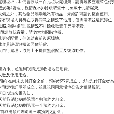
處理垃圾，我們會收取三百元垃圾處理費，請將垃圾整理並包好
照規範4處理，視情況不排除收取壹千元至貳千元清潔費。
設備之外，其他物品屬場地私有物品，未經許可請勿擅自使用。
若有現場人員得在取得同意之情況下借用，但需清潔並還原歸位
照規範4處理, 視情況不排除收取壹千元清潔費。
時段請放低音量，請勿大力踩踏地板。
或更變配置，但須結束前復原場地。
成道具設備毀損須照價賠償。
人自行處理，原則上不提供無償配置及復原動作。
分鐘為限，超過則視情況加收場地使用費。
人數及使用用途。
/預約 在尚未支付訂金之前，預約都不算成立，以能先付訂金者
卡預定後訂單即成立，並且視同同意場地公告之租借規範。
更日期請來電告知，:
前取消預約將退還全數預約之訂金。
前取消預約則退還一半預約之訂金。
前取消預約則退還三成預約之訂金。