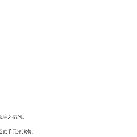
環境之措施。
至貳千元清潔費。